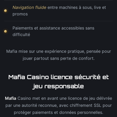
Navigation fluide
entre machines à sous, live et
promos
Paiements et assistance accessibles sans
difficulté
Mafia mise sur une expérience pratique, pensée pour
jouer partout sans perte de confort.
Mafia Casino licence sécurité et
jeu responsable
Mafia
Casino met en avant une licence de jeu délivrée
par une autorité reconnue, avec chiffrement SSL pour
protéger paiements et données personnelles.