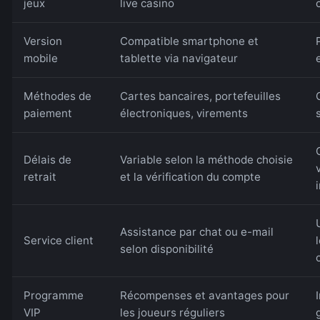
jeux
live casino
Version
Compatible smartphone et
mobile
tablette via navigateur
Méthodes de
Cartes bancaires, portefeuilles
paiement
électroniques, virements
Délais de
Variable selon la méthode choisie
retrait
et la vérification du compte
Assistance par chat ou e-mail
Service client
selon disponibilité
Programme
Récompenses et avantages pour
VIP
les joueurs réguliers