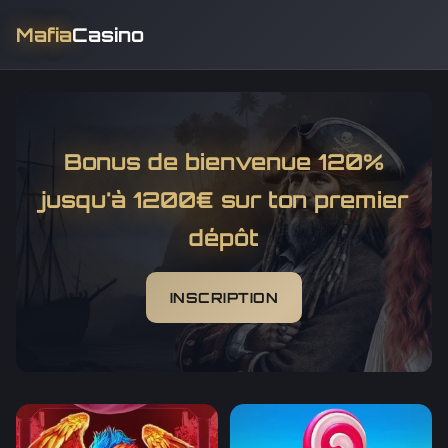
Mafia
Casino
Bonus de bienvenue 120%
jusqu'à 1200€ sur ton premier
dépôt
INSCRIPTION