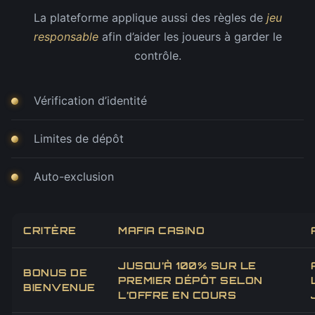
La plateforme applique aussi des règles de
jeu
responsable
afin d’aider les joueurs à garder le
contrôle.
Vérification d’identité
Limites de dépôt
Auto-exclusion
CRITÈRE
MAFIA CASINO
JUSQU’À 100% SUR LE
BONUS DE
PREMIER DÉPÔT SELON
BIENVENUE
L’OFFRE EN COURS