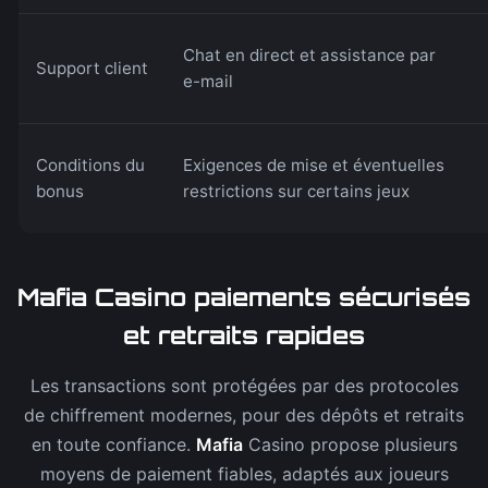
Chat en direct et assistance par
Support client
e-mail
Conditions du
Exigences de mise et éventuelles
bonus
restrictions sur certains jeux
Mafia Casino paiements sécurisés
et retraits rapides
Les transactions sont protégées par des protocoles
de chiffrement modernes, pour des dépôts et retraits
en toute confiance.
Mafia
Casino propose plusieurs
moyens de paiement fiables, adaptés aux joueurs