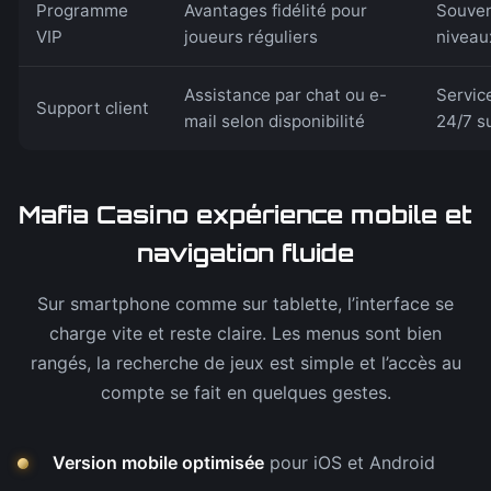
Programme
Avantages fidélité pour
Souven
VIP
joueurs réguliers
niveau
Assistance par chat ou e-
Service
Support client
mail selon disponibilité
24/7 su
Mafia Casino expérience mobile et
navigation fluide
Sur smartphone comme sur tablette, l’interface se
charge vite et reste claire. Les menus sont bien
rangés, la recherche de jeux est simple et l’accès au
compte se fait en quelques gestes.
Version mobile optimisée
pour iOS et Android