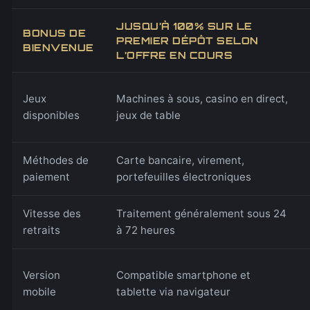
JUSQU’À 100% SUR LE
BONUS DE
PREMIER DÉPÔT SELON
BIENVENUE
L’OFFRE EN COURS
Jeux
Machines à sous, casino en direct,
disponibles
jeux de table
Méthodes de
Carte bancaire, virement,
paiement
portefeuilles électroniques
Vitesse des
Traitement généralement sous 24
retraits
à 72 heures
Version
Compatible smartphone et
mobile
tablette via navigateur