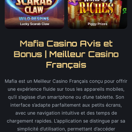
Lucky Scarab Claw
Piggy Prizes
Mafia Casino Avis et
Bonus | Meilleur Casino
Français
Mafia est un Meilleur Casino Français conçu pour offrir
une expérience fluide sur tous les appareils mobiles,
qu’il s’agisse d’un smartphone ou d’une tablette. Son
interface s’adapte parfaitement aux petits écrans,
avec une navigation intuitive et des temps de
chargement rapides. L’application se distingue par sa
simplicité d’utilisation, permettant d’accéder