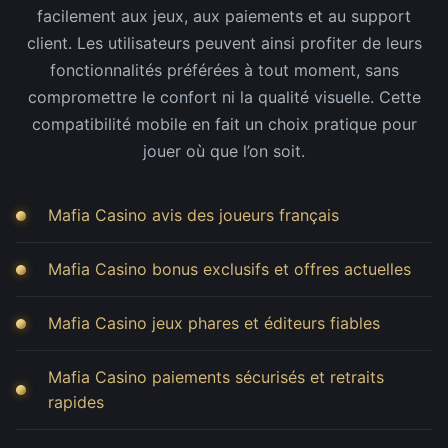
facilement aux jeux, aux paiements et au support
client. Les utilisateurs peuvent ainsi profiter de leurs
fonctionnalités préférées à tout moment, sans
compromettre le confort ni la qualité visuelle. Cette
compatibilité mobile en fait un choix pratique pour
jouer où que l’on soit.
Mafia Casino avis des joueurs français
Mafia Casino bonus exclusifs et offres actuelles
Mafia Casino jeux phares et éditeurs fiables
Mafia Casino paiements sécurisés et retraits
rapides