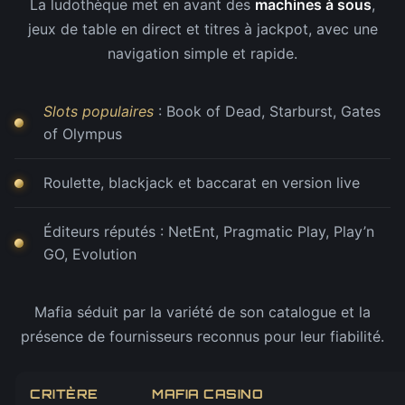
La ludothèque met en avant des
machines à sous
,
jeux de table en direct et titres à jackpot, avec une
navigation simple et rapide.
Slots populaires
: Book of Dead, Starburst, Gates
of Olympus
Roulette, blackjack et baccarat en version live
Éditeurs réputés : NetEnt, Pragmatic Play, Play’n
GO, Evolution
Mafia séduit par la variété de son catalogue et la
présence de fournisseurs reconnus pour leur fiabilité.
CRITÈRE
MAFIA CASINO